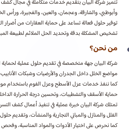
تتميز شركة البيان بتقديم خدمات متكاملة في مجال كشف تس
وأبوظبي، والشارقة، وعجمان، والعين، والفجيرة، ورأس الخ
توفير حلول فعالة تساعد على حماية العقارات من أضرار ا
تشخيص المشكلة بدقة وتحديد الحل الملائم لطبيعة المبنى
من نحن؟
شركة البيان جهة متخصصة في تقديم حلول عملية لحماية ال
مواضع الخلل داخل الجدران والأرضيات وشبكات الأنابيب، بم
كما ننفذ خدمات عزل الأسطح وعزل الفوم باستخدام مواد م
حماية الأسقف والتشطيبات، وتحسين درجة الحرارة الداخلي
تمتلك شركة البيان خبرة عملية في تنفيذ أعمال كشف التسر
الفلل والمنازل والمباني التجارية والمنشآت، وتقديم حلو
كما نحرص على اختيار الأدوات والمواد المناسبة، وفحص ا