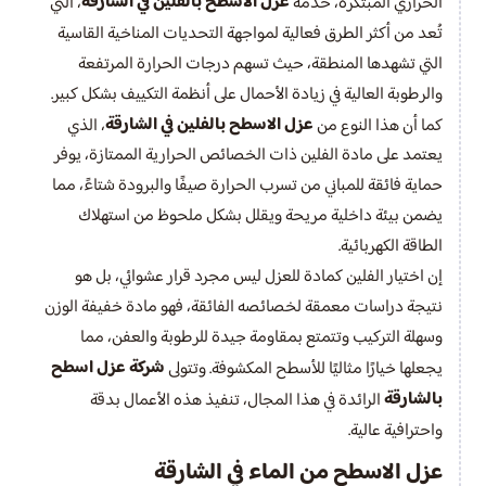
عزل الاسطح بالفلين في الشارقة
الحراري المبتكرة، خدمة
، التي
تُعد من أكثر الطرق فعالية لمواجهة التحديات المناخية القاسية
التي تشهدها المنطقة، حيث تسهم درجات الحرارة المرتفعة
والرطوبة العالية في زيادة الأحمال على أنظمة التكييف بشكل كبير.
عزل الاسطح بالفلين في الشارقة
كما أن هذا النوع من
، الذي
يعتمد على مادة الفلين ذات الخصائص الحرارية الممتازة، يوفر
حماية فائقة للمباني من تسرب الحرارة صيفًا والبرودة شتاءً، مما
يضمن بيئة داخلية مريحة ويقلل بشكل ملحوظ من استهلاك
الطاقة الكهربائية.
إن اختيار الفلين كمادة للعزل ليس مجرد قرار عشوائي، بل هو
نتيجة دراسات معمقة لخصائصه الفائقة، فهو مادة خفيفة الوزن
وسهلة التركيب وتتمتع بمقاومة جيدة للرطوبة والعفن، مما
شركة عزل اسطح
يجعلها خيارًا مثاليًا للأسطح المكشوفة. وتتولى
بالشارقة
الرائدة في هذا المجال، تنفيذ هذه الأعمال بدقة
واحترافية عالية.
عزل الاسطح من الماء في الشارقة