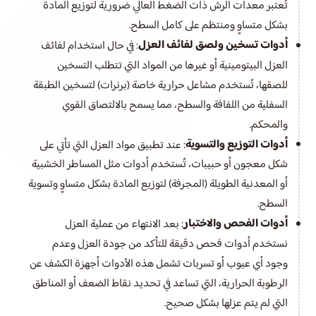
تُعتبر معدات الرش ذات الضغط العالي ضرورية لتوزيع المادة
بشكل متساوٍ ومنتظم على كامل السطح.
أدوات تسخين ولصق لفائف العزل
: في حال استخدام لفائف
العزل البيتومينية أو غيرها من المواد التي تتطلب التسخين
للصقها، تُستخدم مشاعل حرارية خاصة (برنرات) لتسخين الطبقة
السفلية من اللفافة والسطح، مما يسمح بالالتصاق القوي
والمحكم.
أدوات التوزيع والتسوية
: عند تطبيق مواد العزل التي تأتي على
شكل معجون أو حبيبات، تُستخدم أدوات مثل المساطر الخشبية
أو المعدنية الطويلة (المجرفة) لتوزيع المادة بشكل متساوٍ وتسوية
السطح.
أدوات الفحص والاختبار
: بعد الانتهاء من عملية العزل
نستخدم أدوات فحص دقيقة للتأكد من جودة العزل وعدم
وجود أي عيوب أو تسربات تشمل هذه الأدوات أجهزة الكشف عن
الرطوبة الحرارية، التي تساعد في تحديد نقاط الضعف أو المناطق
التي لم يتم عزلها بشكل صحيح.