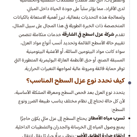
والفطريات، التي تعد مصدراً للمشكلات التنفسية والحساسية
لدى الأفراد، مما يؤثر سلباً على جودة الحياة داخل المباني.
ولمعالجة هذه التحديات بفعالية، تبرز أهمية الاستعانة بالكيانات
المتخصصة ذات الخبرة الطويلة في هذا المجال على سبيل المثال،
شركة عزل اسطح في الشارقة
تقدم
خدمات متكاملة تتضمن
تقييم حالة الأسطح القائمة وتحديد أنسب أنواع مواد العزل،
سواء كانت مواد البيتومين السائلة، أو الأغشية البيتومينية
المسبقة الصنع، أو حتى الأنظمة العازلة البوليمرية المتطورة التي
توفر حماية فائقة ومرونة عالية لمواجهة التغيرات الحرارية.
كيف نحدد نوع عزل السطح المناسب؟
يتحدد نوع العزل بعد فحص السطح ومعرفة المشكلة الأساسية،
لأن كل حالة تحتاج إلى نظام مختلف يناسب طبيعة الضرر ونوع
السطح:
تسرب مياه الأمطار
: يحتاج السطح إلى عزل مائي يكوّن حاجزًا
يمنع وصول المياه إلى الخرسانة والجدران والتشطيبات الداخلية.
ارتفاع حرارة الطابق الأخير
: يتطلب عزلًا حراريًا يقلل انتقال