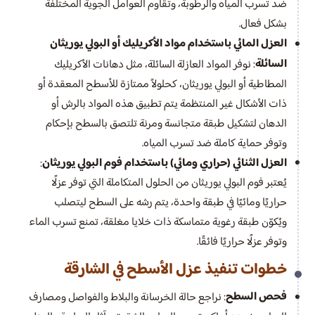
ضد تسرب المياه والرطوبة، وتقاوم العوامل الجوية المختلفة
بشكل فعال.
العزل المائي باستخدام مواد الأكريليك أو البولي يوريثان
السائلة
: نوفر المواد العازلة السائلة، مثل دهانات الأكريليك
المطاطية أو البولي يوريثان، كحلولاً ممتازة للأسطح المعقدة أو
ذات الأشكال غير المنتظمة يتم تطبيق هذه المواد بالرش أو
الدهان لتشكيل طبقة متجانسة ومرنة تلتصق بالسطح بإحكام
وتوفر حماية كاملة ضد تسرب المياه.
العزل الثنائي (حراري ومائي) باستخدام فوم البولي يوريثان
:
يُعتبر فوم البولي يوريثان من الحلول المتكاملة التي توفر عزلًا
حراريًا ومائيًا في طبقة واحدة، يتم رشه على السطح ليتصلب
ويُكوّن طبقة رغوية متماسكة ذات خلايا مغلقة، تمنع تسرب الماء
وتوفر عزلًا حراريًا فائقًا.
خطوات تنفيذ عزل الأسطح في الشارقة
فحص السطح
: نراجع حالة الخرسانة والبلاط والفواصل ومصارف