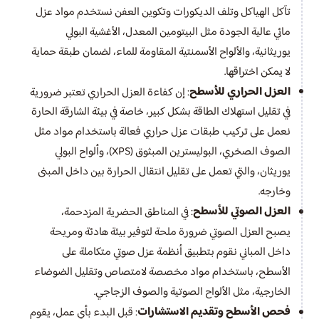
تآكل الهياكل وتلف الديكورات وتكوين العفن نستخدم مواد عزل
مائي عالية الجودة مثل البيتومين المعدل، الأغشية البولي
يوريثانية، والألواح الأسمنتية المقاومة للماء، لضمان طبقة حماية
لا يمكن اختراقها.
العزل الحراري للأسطح
: إن كفاءة العزل الحراري تعتبر ضرورية
في تقليل استهلاك الطاقة بشكل كبير، خاصة في بيئة الشارقة الحارة
نعمل على تركيب طبقات عزل حراري فعالة باستخدام مواد مثل
الصوف الصخري، البوليسترين المبثوق (XPS)، وألواح البولي
يوريثان، والتي تعمل على تقليل انتقال الحرارة بين داخل المبنى
وخارجه.
العزل الصوتي للأسطح
: في المناطق الحضرية المزدحمة،
يصبح العزل الصوتي ضرورة ملحة لتوفير بيئة هادئة ومريحة
داخل المباني نقوم بتطبيق أنظمة عزل صوتي متكاملة على
الأسطح، باستخدام مواد مخصصة لامتصاص وتقليل الضوضاء
الخارجية، مثل الألواح الصوتية والصوف الزجاجي.
فحص الأسطح وتقديم الاستشارات
: قبل البدء بأي عمل، يقوم