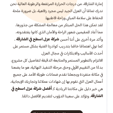
إمارة الشارقة، من درجات الحرارة المرتفعة والرطوبة العالية نحن
ندرك تمامًا أن العزل الجيد ليس مجرد رفاهية، بل ضرورة ملحة
للحفاظ على سلامة المباني وراحة قاطنيها.
لقد تمكن هذا الحل المبتكر من معالجة المشكلة من جذورها،
مما أعاد للمقيمين شعور الراحة والأمان الذي كانوا يفتقدونه،
شركة عزل اسطح في الشارقة
وأكد مرة أخرى على أننا أحسن
،
كما نولي اهتمامًا خاصًا بتدريب كوادرنا الفنية بشكل مستمر على
أحدث الأساليب والابتكارات في مجال العزل.
الالتزام بالتطوير المستمر والمتابعة الدقيقة لتفاصيل كل مشروع،
بدءًا من التقييم الأولي وحتى مرحلة التنفيذ النهائية، هو ما يضعنا
في مكانة متفردة ويجعلنا نقدم ضمانات طويلة الأمد على جميع
أعمال العزل التي نقوم بها إن شهادات عملائنا وتجاربك الإيجابية،
أفضل شركة عزل اسطح في
هي خير دليل على مكانتنا الريادية كـ
الشارقة
، وتؤكد على سعينا الدؤوب لتقديم الأفضل دائمًا.