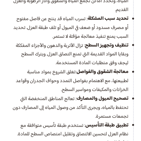
المياه، ونحدد أماكن تجمع المياه والشقوق وآثار الرطوبة والعزل
القديم.
تحديد سبب المشكلة
: تسرب المياه قد ينتج عن فاصل مفتوح
أو مصرف مسدود أو ضعف في الميول أو تلف طبقة العزل. تحديد
السبب يمنع تنفيذ معالجة مؤقتة لا تستمر.
تنظيف وتجهيز السطح
: تزال الأتربة والدهون والأجزاء المفككة
وبقايا المواد القديمة التي تمنع التصاق العزل. ويترك السطح
ليجف وفق متطلبات المادة المستخدمة.
معالجة الشقوق والفواصل
:تغلق الشروخ بمواد مناسبة
لطبيعتها، مع الاهتمام بفواصل التمدد وحواف الجدران وقواعد
الخزانات والمكيفات ومواسير السطح.
تصحيح الميول والمصارف
: تعالج المناطق المنخفضة التي
تحتفظ بالمياه، ويجرى التأكد من وصول المياه إلى المصارف دون
تجمعات مستمرة.
تطبيق طبقة التأسيس
: تستخدم طبقة تأسيس متوافقة مع
نظام العزل لتحسين الالتصاق وتقليل امتصاص السطح للمادة.