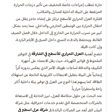
حارة تتطلب إجراءات خاصة للتخفيف من تأثير درجات الحرارة
المرتفعة على البيئة الداخلية للمنازل والمكاتب.
ففكرة العزل الحراري للأسطح ترتكز على إنشاء حاجز يقلل من
انتقال الحرارة بين الوسطين الخارجي والداخلي، مما يحد بشكل
كبير من تسرب الحرارة من الخارج إلى الداخل خلال فصل الصيف
القائظ، ويحتفظ بالدفء النسبي داخل المبنى في الأيام الباردة،
وإن كانت قليلة.
العزل الحراري للأسطح في الشارقة
تتضح أهمية
في التوفير
الملحوظ في فواتير الكهرباء، حيث يقل الاعتماد على أجهزة
التكييف والتدفئة لساعات طويلة، الأمر الذي يعكس بدوره أثراً
إيجابياً على البيئة بتقليل الانبعاثات الكربونية الناتجة عن استهلاك
الطاقة. كما يسهم هذا النوع من العزل في توفير بيئة داخلية أكثر
راحة واستقراراً حرارياً.
عند البحث عن حلول متكاملة للعزل، تبرز الحاجة إلى الاستعانة
بالشركات المتخصصة التي تقدم خدمات احترافية، مثل شركة
شركة عزل اسطح في
البيان التي تُعد من الشركات الرائدة في