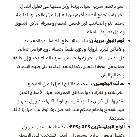
المواد تمنع تسرب المياه، بينما يركز بعضها على تقليل انتقال
الحرارة، وتجمع أنظمة أخرى بين العزل المائي والحراري. لذلك لا
يُحدد النوع المناسب قبل فحص السطح ومعرفة أماكن الشقوق
وميول تصريف المياه.
فوم البولي يوريثان
: يناسب الأسطح الخرسانية والمعدنية
والأماكن كثيرة الزوايا، ويكوّن طبقة متصلة دون فواصل تساعد
على تقليل انتقال الحرارة والحد من تسرب المياه. يحتاج إلى طبقة
حماية من أشعة الشمس، كما تعتمد كفاءته على ضبط السماكة
وانتظام الرش.
لفائف البيتومين
: تستخدم غالبًا في العزل المائي للأسطح
الخرسانية والخزانات والمناطق المعرضة لمياه الأمطار. تتميز
بقدرتها على تكوين حاجز مقاوم للرطوبة، لكنها تحتاج إلى تجهيز
جيد للسطح ولحام محكم عند الفواصل، ولا توفر عزلًا حراريًا كافيًا
بمفردها.
ألواح البوليسترين XPS وEPS
: تعد مناسبة للعزل الحراري
وتقليل وصول حرارة الشمس إلى المبنى. تُستخدم فوق الأسطح