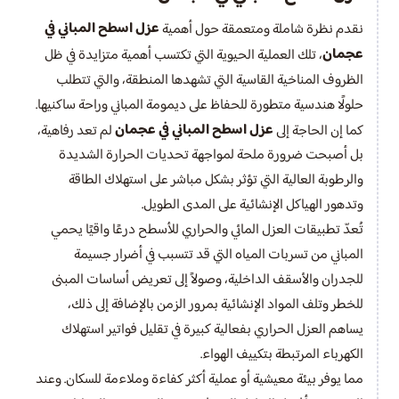
عزل اسطح المباني في
نقدم نظرة شاملة ومتعمقة حول أهمية
عجمان
، تلك العملية الحيوية التي تكتسب أهمية متزايدة في ظل
الظروف المناخية القاسية التي تشهدها المنطقة، والتي تتطلب
حلولًا هندسية متطورة للحفاظ على ديمومة المباني وراحة ساكنيها.
عزل اسطح المباني في عجمان
كما إن الحاجة إلى
لم تعد رفاهية،
بل أصبحت ضرورة ملحة لمواجهة تحديات الحرارة الشديدة
والرطوبة العالية التي تؤثر بشكل مباشر على استهلاك الطاقة
وتدهور الهياكل الإنشائية على المدى الطويل.
تُعدّ تطبيقات العزل المائي والحراري للأسطح درعًا واقيًا يحمي
المباني من تسربات المياه التي قد تتسبب في أضرار جسيمة
للجدران والأسقف الداخلية، وصولاً إلى تعريض أساسات المبنى
للخطر وتلف المواد الإنشائية بمرور الزمن بالإضافة إلى ذلك،
يساهم العزل الحراري بفعالية كبيرة في تقليل فواتير استهلاك
الكهرباء المرتبطة بتكييف الهواء.
مما يوفر بيئة معيشية أو عملية أكثر كفاءة وملاءمة للسكان. وعند