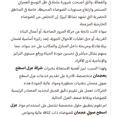
والفعالة، والتي أصبحت ضرورة ملحة في ظل التوسع العمراني
المستمر وارتفاع مستويات الضوضاء المحيطة، خاصة في المناطق
الحضرية التي تشهد نشاطًا كبيرًا، إن التخلص من الضوضاء
الخارجية المزعجة.
سواء كانت ناتجة عن حركة المرور الصاخبة، أو أعمال البناء
القريبة، أو حتى تقلبات الأحوال الجوية، يُعد ركيزة أساسية لضمان
بيئة هادئة ومريحة داخل المنازل والمكاتب على حد سواء، مما
يسهم بشكل مباشر في تحسين جودة الحياة ورفع مستوى التركيز
والإنتاجية لدى الأفراد.
شركة عزل اسطح
ولهذا السبب، تبرز أهمية الاستعانة بخبرات
بعجمان
متخصصة، قادرة على تقديم خدمات عزل اسطح
صوتي عجمان بتقنيات متطورة ومواد عالية الجودة هذه
الشركات تعمل على تقييم دقيق للمبنى لتحديد المصادر الرئيسية
للضوضاء ونقاط ضعف العزل الحالية.
عزل
ثم تقوم بتطبيق حلول مخصصة تشتمل على استخدام مواد
اسطح صوتي عجمان
للضوضاء ذات كثافة عالية وخواص