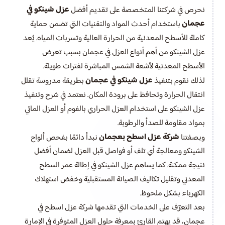
عزل شينكو في
نحرص في شركتنا المتخصصة على تقديم أفضل
عجمان
باستخدام أحدث المواد والتقنيات التي تضمن حماية
كاملة للأسطح المعدنية من الحرارة العالية وتسربات المياه. يُعد
عزل الشينكو من أهم أنواع العزل في عجمان بسبب تعرض
الأسطح المعدنية لأشعة الشمس المباشرة لفترات طويلة.
عزل شينكو في عجمان
لذلك نقوم بتنفيذ
بطريقة مدروسة تقلل
انتقال الحرارة وتحافظ على برودة المكان. نعتمد في شرح وتنفيذ
عزل الشينكو على استخدام العزل الحراري بالفوم أو العزل المائي
بمواد مقاومة للصدأ والرطوبة.
شركة عزل اسطح بعجمان
وبصفتنا
نبدأ دائمًا بفحص ألواح
الشينكو ومعالجة أي تلف أو فواصل قبل العزل لضمان أفضل
نتيجة ممكنة. كما يساهم عزل الشينكو في إطالة عمر السطح
المعدني وتقليل تكاليف الصيانة المستقبلية وخفض استهلاك
الكهرباء بشكل ملحوظ.
بعد التعرّف على الخدمات التي تقدمها شركة عزل اسطح في
عجمان، قد يهتم القارئ بمعرفة حلول العزل المتوفرة في الإمارة