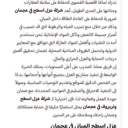
ندرك تمامًا الأهمية القصوى للحفاظ على سلامة العقارات
شركة عزل اسطح في عجمان
ومتانتها على المدى الطويل، تُعد
ضرورية للحفاظ على كفاءة الطاقة داخل المباني.
وذلك من خلال منع تسرب المياه والرطوبة التي قد تتسبب في
أضرار جسيمة كالتعفن وتآكل المواد الإنشائية. نحن نستخدم
أحدث التقنيات وأفضل المواد العازلة التي تتوافق مع المعايير
الدولية وتتحمل الظروف المناخية المحلية، لضمان تحقيق أقصى
درجات الحماية والعزل الحراري والمائي.
إن فريق عملنا، المدرب على أعلى المستويات، يمتلك الخبرة
الواسعة في تنفيذ مشاريع العزل بجميع أنواعها وأحجامها، بدءًا
من الفحص الدقيق للموقع وتقديم التوصيات المناسبة، وصولاً
إلى التنفيذ الاحترافي والتسليم في المواعيد المحددة، مع ضمان
شركة عزل اسطح
جودة العمل وفعاليته لذا، فإن اختيارنا كـ
وتربروف في عجمان
يمثل استثمارًا حكيمًا في حماية ممتلكاتك
وضمان راحتك وسلامتك على مر السنين.
عزل اسطح المباني في عجمان