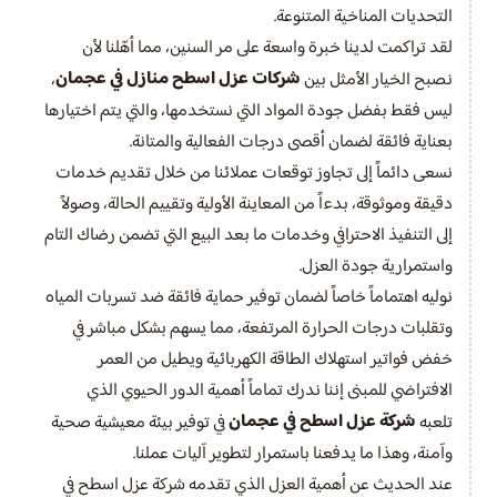
التحديات المناخية المتنوعة.
لقد تراكمت لدينا خبرة واسعة على مر السنين، مما أهّلنا لأن
شركات عزل اسطح منازل في عجمان
نصبح الخيار الأمثل بين
،
ليس فقط بفضل جودة المواد التي نستخدمها، والتي يتم اختيارها
بعناية فائقة لضمان أقصى درجات الفعالية والمتانة.
نسعى دائماً إلى تجاوز توقعات عملائنا من خلال تقديم خدمات
دقيقة وموثوقة، بدءاً من المعاينة الأولية وتقييم الحالة، وصولاً
إلى التنفيذ الاحترافي وخدمات ما بعد البيع التي تضمن رضاك التام
واستمرارية جودة العزل.
نوليه اهتماماً خاصاً لضمان توفير حماية فائقة ضد تسربات المياه
وتقلبات درجات الحرارة المرتفعة، مما يسهم بشكل مباشر في
خفض فواتير استهلاك الطاقة الكهربائية ويطيل من العمر
الافتراضي للمبنى إننا ندرك تماماً أهمية الدور الحيوي الذي
شركة عزل اسطح في عجمان
تلعبه
في توفير بيئة معيشية صحية
وآمنة، وهذا ما يدفعنا باستمرار لتطوير آليات عملنا.
عند الحديث عن أهمية العزل الذي تقدمه شركة عزل اسطح في