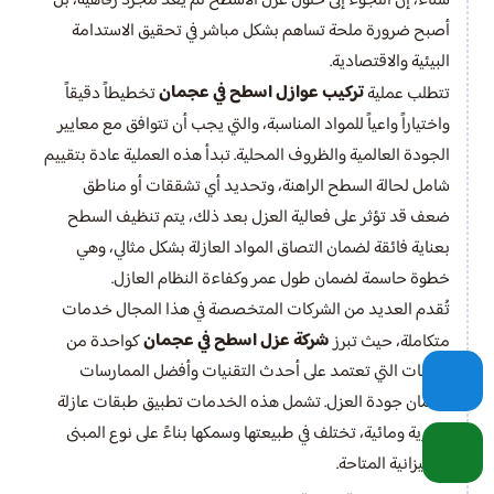
شتاءً، إن اللجوء إلى حلول عزل الأسطح لم يعد مجرد رفاهية، بل
أصبح ضرورة ملحة تساهم بشكل مباشر في تحقيق الاستدامة
البيئية والاقتصادية.
تركيب عوازل اسطح في عجمان
تتطلب عملية
تخطيطاً دقيقاً
واختياراً واعياً للمواد المناسبة، والتي يجب أن تتوافق مع معايير
الجودة العالمية والظروف المحلية. تبدأ هذه العملية عادة بتقييم
شامل لحالة السطح الراهنة، وتحديد أي تشققات أو مناطق
ضعف قد تؤثر على فعالية العزل بعد ذلك، يتم تنظيف السطح
بعناية فائقة لضمان التصاق المواد العازلة بشكل مثالي، وهي
خطوة حاسمة لضمان طول عمر وكفاءة النظام العازل.
تُقدم العديد من الشركات المتخصصة في هذا المجال خدمات
شركة عزل اسطح في عجمان
متكاملة، حيث تبرز
كواحدة من
الجهات التي تعتمد على أحدث التقنيات وأفضل الممارسات
لضمان جودة العزل. تشمل هذه الخدمات تطبيق طبقات عازلة
حرارية ومائية، تختلف في طبيعتها وسمكها بناءً على نوع المبنى
والميزانية المتاحة.